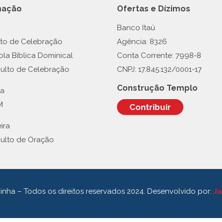
mação
Ofertas e Dízimos
Banco Itaú
lto de Celebração
Agência: 8326
ola Bíblica Dominical
Conta Corrente: 7998-8
Culto de Celebração
CNPJ: 17.845.132/0001-17
Construção Templo
ra
M
Contribuir
ira
Culto de Oração
ginha – Todos os direitos reservados 2024. Desenvolvido por:
Ja