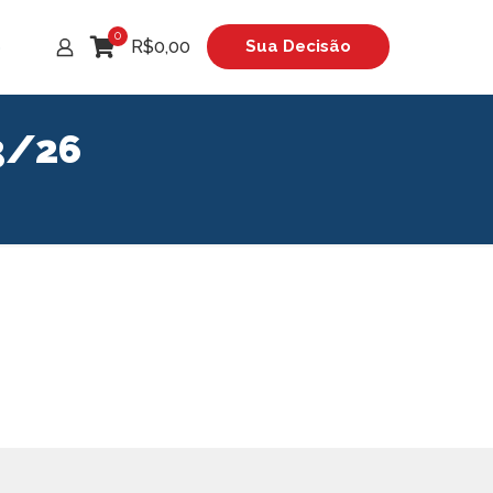
0
R$0,00
Sua Decisão
o
3/26