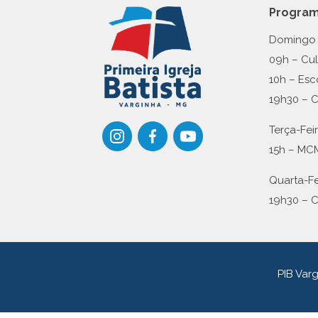
Progra
Domingo
09h – Cu
10h – Esc
19h30 – 
Terça-Fei
15h – MC
Quarta-Fe
19h30 – 
PIB Var