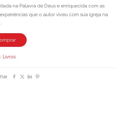
R$37,90.
R$22,02.
tada na Palavra de Deus e enriquecida com as
experiências que o autor viveu com sua igreja na
.
omprar
a:
Livros
lhar