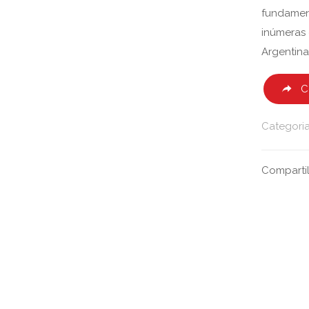
fundamen
inúmeras 
Argentina
C
Categori
Comparti