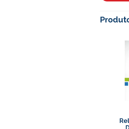
Produt
Re
D