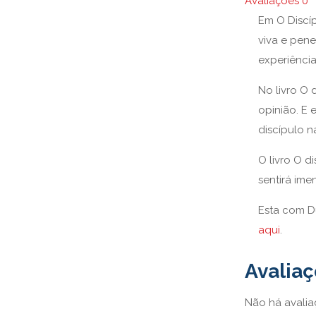
Avaliações
0
Em O Discíp
viva e pen
experiência
No livro O 
opinião. E 
discípulo n
O livro O 
sentirá ime
Esta com D
aqui
.
Avalia
Não há avalia