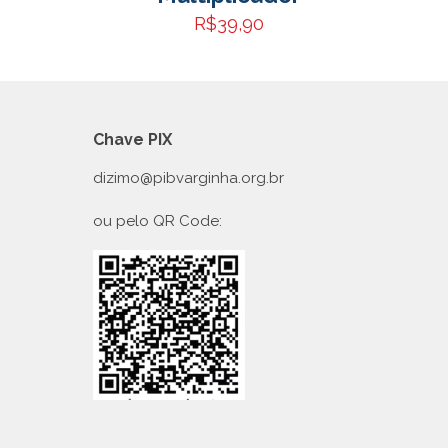
R$
39,90
reço
ual
$18,34.
Chave PIX
dizimo@pibvarginha.org.br
ou pelo QR Code: