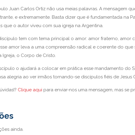
ulo Juan Carlos Ortiz não usa meias palavras. A mensagem que a
etrante, e extremamente. Basta dizer que é fundamentada na P
s que o autor viveu com sua igreja na Argentina.
discípulo tem com tema principal o amor: amor fraterno, amor
esse amor leva a uma compreensão radical e coerente do que s
a Igreja, o Corpo de Cristo.
discípulo o ajudará a colocar em prática esse mandamento do S
nsa alegria ao ver irmãos tornando-se discípulos fiéis de Jesus C
úvidas!?
Clique aqui
para enviar-nos uma mensagem, mas se p
ções
ções ainda.