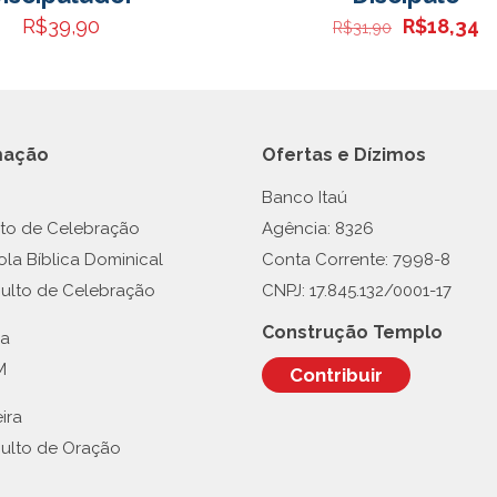
O
O
R$
39,90
R$
18,34
R$
31,90
preço
p
original
at
era:
é:
R$31,90.
R
mação
Ofertas e Dízimos
Banco Itaú
lto de Celebração
Agência: 8326
ola Bíblica Dominical
Conta Corrente: 7998-8
Culto de Celebração
CNPJ: 17.845.132/0001-17
Construção Templo
ra
M
Contribuir
ira
Culto de Oração