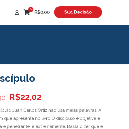
0
R$0,00
Sua Decisão
o
iscípulo
O
O
R$
22,02
90
preço
preço
ípulo Juan Carlos Ortiz não usa meias palavras. A
original
atual
que apresenta no livro O discípulo é objetiva e
era:
é:
iva e penetrante, e extremamente. Basta dizer que é