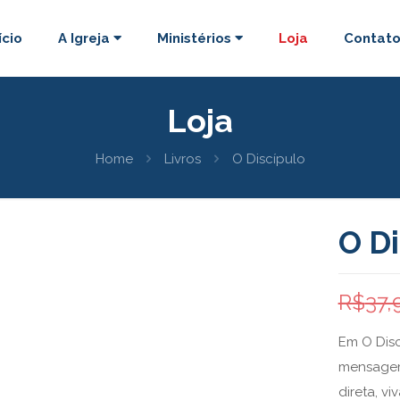
ício
A Igreja
Ministérios
Loja
Contat
Loja
Home
Livros
O Discípulo
O D
R$
37,
Em O Disc
mensagem 
direta, v