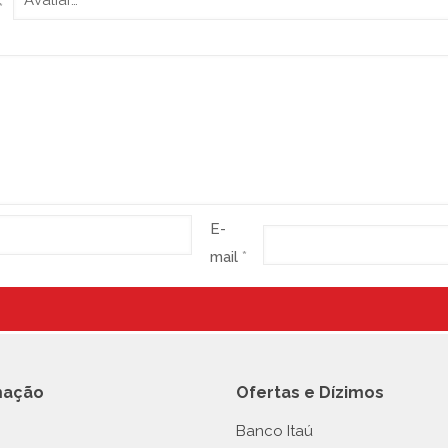
*
E-
mail
*
mação
Ofertas e Dízimos
Banco Itaú