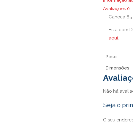
Informação ad
Avaliações
0
Caneca 65 
Esta com D
aqui
.
Peso
Dimensões
Avalia
Não há avalia
Seja o pri
O seu endereç