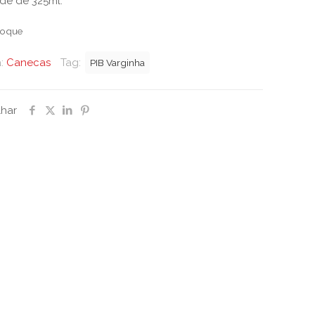
de de 325ml.
toque
a:
Canecas
Tag:
PIB Varginha
lhar