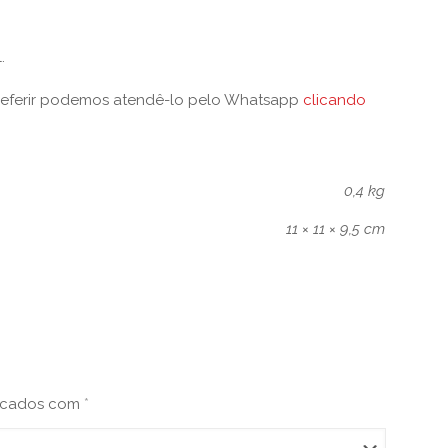
.
referir podemos atendê-lo pelo Whatsapp
clicando
0,4 kg
11 × 11 × 9,5 cm
arcados com
*