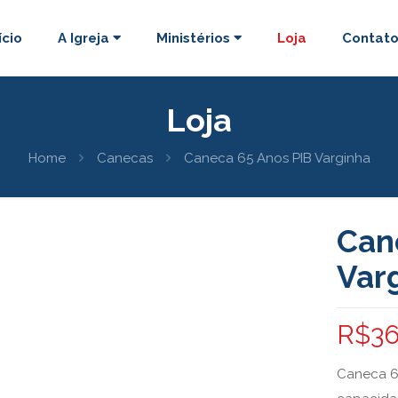
ício
A Igreja
Ministérios
Loja
Contat
Loja
Home
Canecas
Caneca 65 Anos PIB Varginha
Can
Var
R$
36
Caneca 6