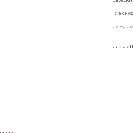
capacida
Fora de es
Categori
Comparti