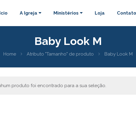
ício
A Igreja
Ministérios
Loja
Contat
Baby Look M
Home
Atributo "Tamanho" de produto
Baby Look M
hum produto foi encontrado para a sua seleção.