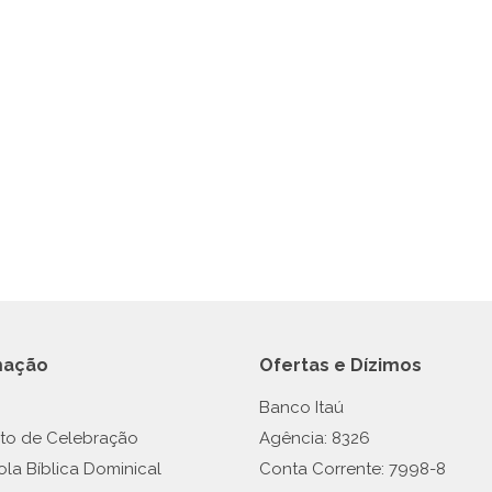
mação
Ofertas e Dízimos
Banco Itaú
lto de Celebração
Agência: 8326
ola Bíblica Dominical
Conta Corrente: 7998-8